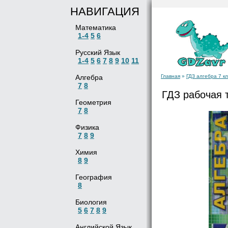
НАВИГАЦИЯ
Математика
1-4
5
6
Русский Язык
1-4
5
6
7
8
9
10
11
Алгебра
Главная
»
ГДЗ алгебра 7 к
7
8
ГДЗ рабочая 
Геометрия
7
8
Физика
7
8
9
Химия
8
9
География
8
Биология
5
6
7
8
9
Английской Язык