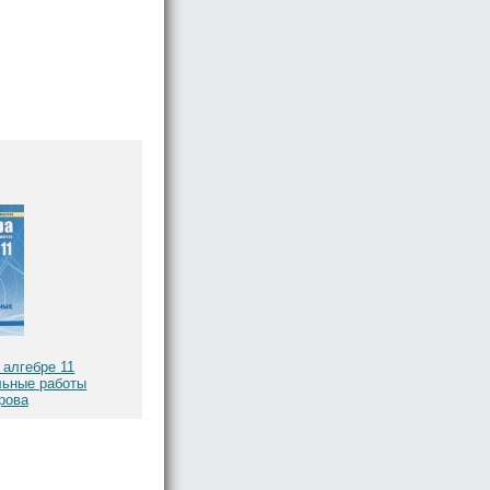
 алгебре 11
льные работы
рова