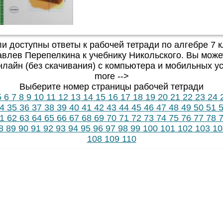
и доступны ответы к рабочей тетради по алгебре 7 
влев Перепелкина к учебнику Никольского. Вы може
онлайн (без скачивания) с компьютера и мобильных уст
more -->
Выберите номер страницы рабочей тетради
5
6
7
8
9
10
11
12
13
14
15
16
17
18
19
20
21
22
23
24
4
35
36
37
38
39
40
41
42
43
44
45
46
47
48
49
50
51
5
1
62
63
64
65
66
67
68
69
70
71
72
73
74
75
76
77
78
7
8
89
90
91
92
93
94
95
96
97
98
99
100
101
102
103
10
108
109
110