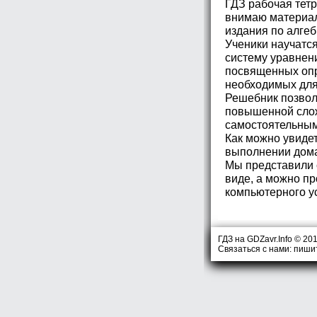
ГДЗ рабочая тет
внимаю материал
издания по алгеб
Ученики научатс
систему уравнен
посвященных опр
необходимых для
Решебник позвол
повышенной слож
самостоятельным
Как можно увидет
выполнении дома
Мы представили 
виде, а можно пр
компьютерного у
ГДЗ на GDZavr.Info © 20
Связаться с нами: пиши