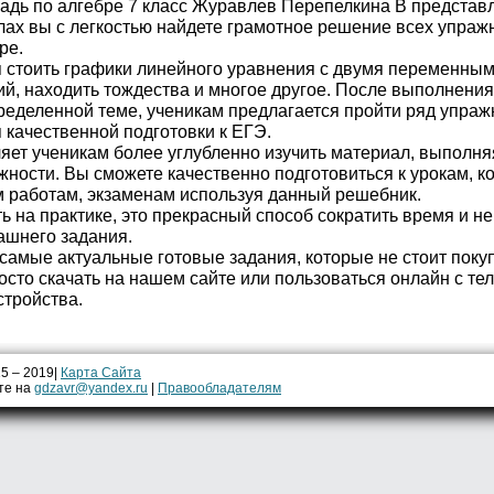
радь по алгебре 7 класс Журавлев Перепелкина В предста
ах вы с легкостью найдете грамотное решение всех упраж
ре.
я стоить графики линейного уравнения с двумя переменным
ий, находить тождества и многое другое. После выполнени
еделенной теме, ученикам предлагается пройти ряд упраж
 качественной подготовки к ЕГЭ.
яет ученикам более углубленно изучить материал, выполня
ности. Вы сможете качественно подготовиться к урокам, к
 работам, экзаменам используя данный решебник.
ь на практике, это прекрасный способ сократить время и н
шнего задания.
самые актуальные готовые задания, которые не стоит поку
осто скачать на нашем сайте или пользоваться онлайн с те
стройства.
15 – 2019|
Карта Сайта
те на
gdzavr@yandex.ru
|
Правообладателям