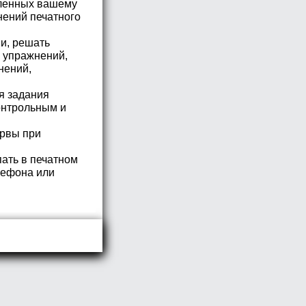
вленных вашему
нений печатного
и, решать
я упражнений,
нений,
я задания
онтрольным и
ервы при
пать в печатном
лефона или