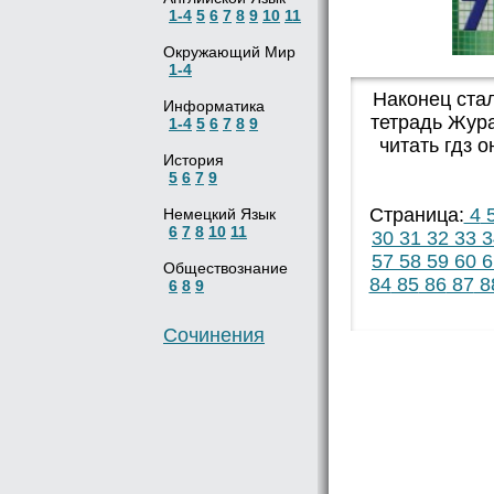
1-4
5
6
7
8
9
10
11
Окружающий Мир
1-4
Наконец стал
Информатика
тетрадь Жура
1-4
5
6
7
8
9
читать гдз 
История
5
6
7
9
Страница:
4
Немецкий Язык
6
7
8
10
11
30
31
32
33
3
57
58
59
60
6
Обществознание
84
85
86
87
8
6
8
9
Сочинения