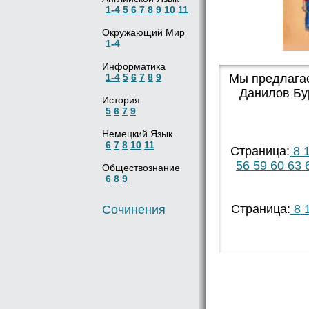
1-4
5
6
7
8
9
10
11
Окружающий Мир
1-4
Информатика
1-4
5
6
7
8
9
Мы предлагае
Данилов Бу
История
5
6
7
9
Немецкий Язык
6
7
8
10
11
Страница:
8
1
56
59
60
63
Обществознание
6
8
9
Страница:
8
1
Сочинения