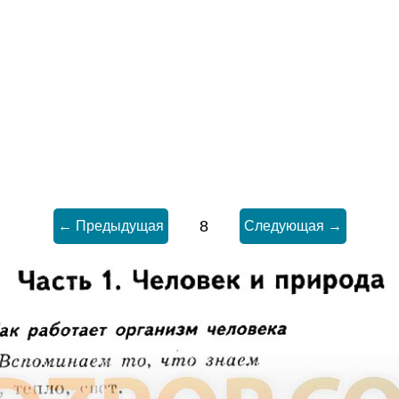
8
← Предыдущая
Следующая →