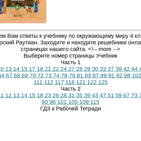
м Вам ответы к учебнику по окружающему миру 4 к
рский Раутиан. Заходите и находите решебники онла
страницах нашего сайта. <!-- more -->
Выберите номер страницы Учебник
Часть 1
0
13
14
15
17
18
21
22
24
27
28
29
30
33
37
39
42
44
64
67
68
69
70
72
73
74
78
79
81
83
87
89
91
92
98
10
111
112
117
118
121
122
125
Часть 2
1
12
13
14
15
18
23
26
28
31
35
39
43
47
51
59
67
73
90
96
101
105
109
115
ГДЗ к Рабочей Тетради