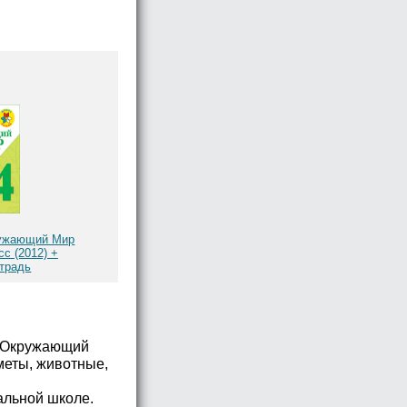
ружающий Мир
с (2012) +
традь
. Окружающий
дметы, животные,
альной школе.