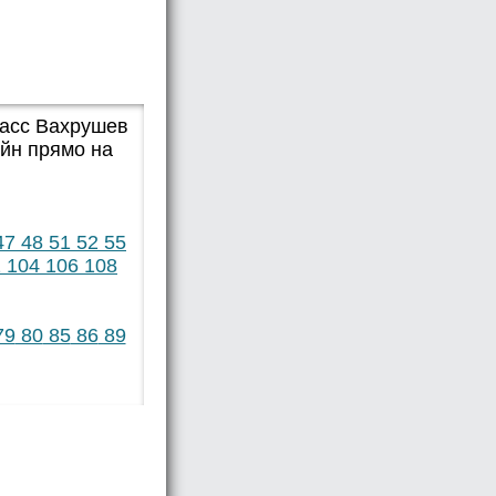
ласс Вахрушев
йн прямо на
47
48
51
52
55
2
104
106
108
79
80
85
86
89