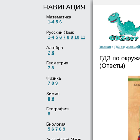
НАВИГАЦИЯ
Математика
1-4
5
6
Русский Язык
1-4
5
6
7
8
9
10
11
Алгебра
Главная
»
ГДЗ окружающий м
7
8
ГДЗ по окруж
Геометрия
(Ответы)
7
8
Физика
7
8
9
Химия
8
9
География
8
Биология
5
6
7
8
9
Английской Язык