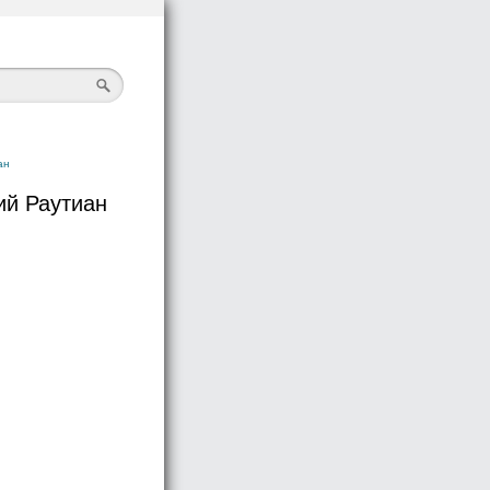
ан
ий Раутиан