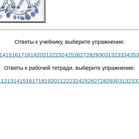
Ответы к учебнику, выберите упражнение:
14
15
16
17
18
19
20
21
22
23
24
25
26
27
28
29
30
31
32
33
34
35
3
Ответы к рабочей тетради, выберите упражнение:
1
12
13
14
15
16
17
18
19
20
21
22
23
24
25
26
27
28
29
30
31
32
33