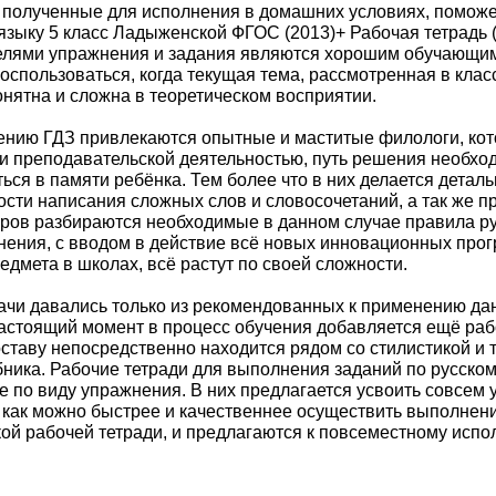
, полученные для исполнения в домашних условиях, поможе
языку 5 класс Ладыженской ФГОС (2013)+ Рабочая тетрадь 
лями упражнения и задания являются хорошим обучающи
спользоваться, когда текущая тема, рассмотренная в клас
нятна и сложна в теоретическом восприятии.
влению ГДЗ привлекаются опытные и маститые филологи, ко
и преподавательской деятельностью, путь решения необхо
ься в памяти ребёнка. Тем более что в них делается дета
сти написания сложных слов и словосочетаний, а так же п
ров разбираются необходимые в данном случае правила ру
нения, с вводом в действие всё новых инновационных про
дмета в школах, всё растут по своей сложности.
ачи давались только из рекомендованных к применению д
настоящий момент в процесс обучения добавляется ещё раб
ставу непосредственно находится рядом со стилистикой и 
ника. Рабочие тетради для выполнения заданий по русском
е по виду упражнения. В них предлагается усвоить совсем
 как можно быстрее и качественнее осуществить выполнен
кой рабочей тетради, и предлагаются к повсеместному исп