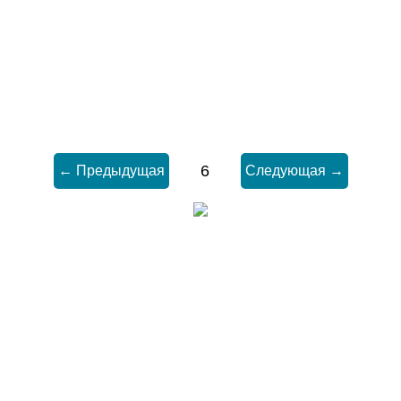
6
← Предыдущая
Следующая →