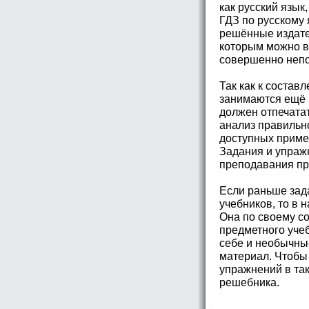
как русский язык
ГДЗ по русскому 
решённые издате
которым можно во
совершенно непо
Так как к соста
занимаются ещё 
должен отпечатат
анализ правильно
доступных приме
Задания и упраж
преподавания пре
Если раньше зад
учебников, то в 
Она по своему со
предметного учеб
себе и необычны
материал. Чтобы
упражнений в та
решебника.