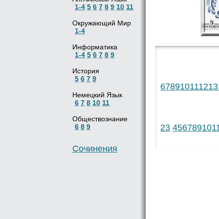
1-4
5
6
7
8
9
10
11
Окружающий Мир
1-4
Информатика
1-4
5
6
7
8
9
История
5
6
7
9
6
7
8
9
10
11
12
13
Немецкий Язык
6
7
8
10
11
Обществознание
6
8
9
2
3
4
5
6
7
8
9
10
1
Сочинения