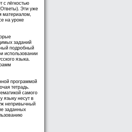
т с лёгкостью
(Ответы). Эти уже
м материалом,
се на уроке
торые
димых заданий
льный подробный
ри использовании
сского языка.
грамм
анной программой
очая тетрадь.
тематикой самого
у языку несут в
 уж непривычный
ие заданных
ользованию