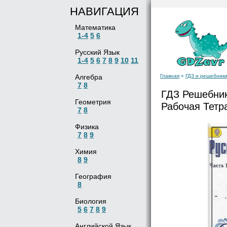
НАВИГАЦИЯ
Математика
1-4
5
6
Русский Язык
1-4
5
6
7
8
9
10
11
Алгебра
Главная
»
ГДЗ и решебники
7
8
ГДЗ Решебник
Геометрия
Рабочая Тетр
7
8
Физика
7
8
9
Химия
8
9
География
8
Биология
5
6
7
8
9
Английской Язык