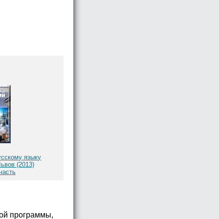
усскому языку
ьвов (2013)
часть
ной программы,