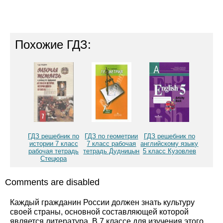
Похожие ГДЗ:
ГДЗ решебник по
ГДЗ по геометрии
ГДЗ решебник по
истории 7 класс
7 класс рабочая
английскому языку
рабочая тетрадь
тетрадь Дудницын
5 класс Кузовлев
Стецюра
Comments are disabled
Каждый гражданин России должен знать культуру
своей страны, основной составляющей которой
является литература. В 7 классе для изучения этого