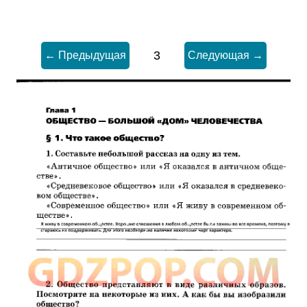
3
← Предыдущая
Следующая →