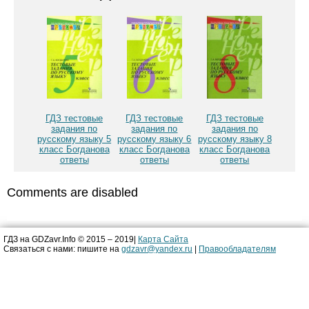
ГДЗ тестовые
ГДЗ тестовые
ГДЗ тестовые
задания по
задания по
задания по
русскому языку 5
русскому языку 6
русскому языку 8
класс Богданова
класс Богданова
класс Богданова
ответы
ответы
ответы
Comments are disabled
ГДЗ на GDZavr.Info © 2015 – 2019|
Карта Сайта
Связаться с нами: пишите на
gdzavr@yandex.ru
|
Правообладателям