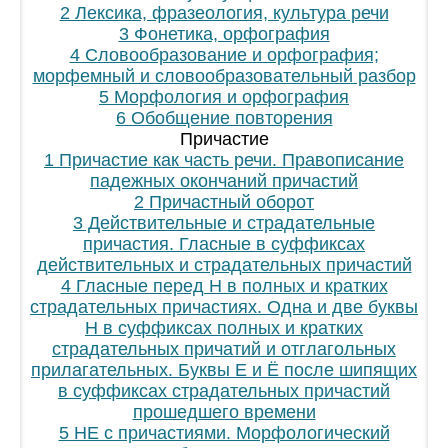
2 Лексика, фразеология, культура речи
3 Фонетика, орфография
4 Словообразование и орфография;
морфемный и словообразовательный разбор
5 Морфология и орфография
6 Обобщение повторения
Причастие
1 Причастие как часть речи. Правописание
падежных окончаний причастий
2 Причастный оборот
3 Действительные и страдательные
причастия. Гласные в суффиксах
действительных и страдательных причастий
4 Гласные перед Н в полных и кратких
страдательных причастиях. Одна и две буквы
Н в суффиксах полных и кратких
страдательных причатий и отглагольных
прилагательных. Буквы Е и Ё после шипящих
в суффиксах страдательных причастий
прошедшего времени
5 НЕ с причастиями. Морфологический