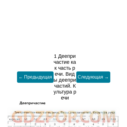
1 Деепри
частие ка
к часть р
ечи. Вид
← Предыдущая
Следующая →
ы деепри
частий. К
ультура р
ечи