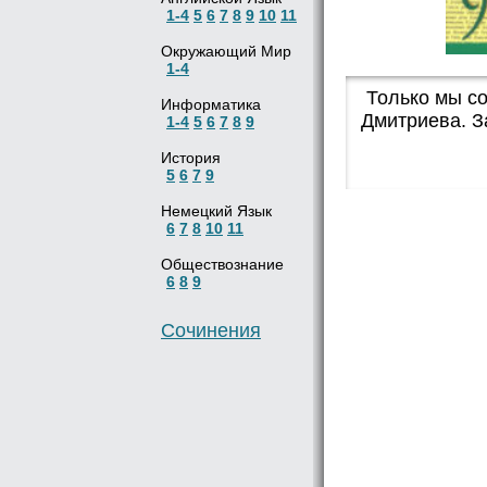
1-4
5
6
7
8
9
10
11
Окружающий Мир
1-4
Только мы со
Информатика
Дмитриева. З
1-4
5
6
7
8
9
История
5
6
7
9
Немецкий Язык
6
7
8
10
11
Обществознание
6
8
9
Сочинения