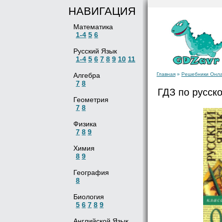
НАВИГАЦИЯ
Математика
1-4
5
6
Русский Язык
1-4
5
6
7
8
9
10
11
Алгебра
Главная
»
Решебники Онл
7
8
ГДЗ по русск
Геометрия
7
8
Физика
7
8
9
Химия
8
9
География
8
Биология
5
6
7
8
9
Английской Язык