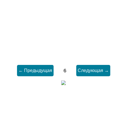
6
← Предыдущая
Следующая →