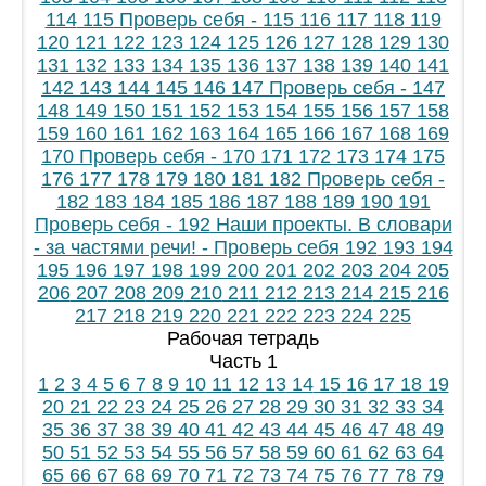
114
115
Проверь себя - 115
116
117
118
119
120
121
122
123
124
125
126
127
128
129
130
131
132
133
134
135
136
137
138
139
140
141
142
143
144
145
146
147
Проверь себя - 147
148
149
150
151
152
153
154
155
156
157
158
159
160
161
162
163
164
165
166
167
168
169
170
Проверь себя - 170
171
172
173
174
175
176
177
178
179
180
181
182
Проверь себя -
182
183
184
185
186
187
188
189
190
191
Проверь себя - 192
Наши проекты. В словари
- за частями речи! - Проверь себя
192
193
194
195
196
197
198
199
200
201
202
203
204
205
206
207
208
209
210
211
212
213
214
215
216
217
218
219
220
221
222
223
224
225
Рабочая тетрадь
Часть 1
1
2
3
4
5
6
7
8
9
10
11
12
13
14
15
16
17
18
19
20
21
22
23
24
25
26
27
28
29
30
31
32
33
34
35
36
37
38
39
40
41
42
43
44
45
46
47
48
49
50
51
52
53
54
55
56
57
58
59
60
61
62
63
64
65
66
67
68
69
70
71
72
73
74
75
76
77
78
79