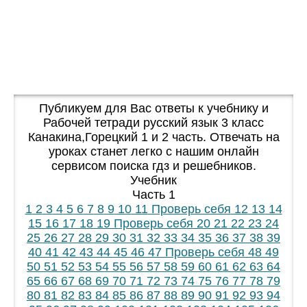
Публикуем для Вас ответы к учебнику и
Рабочей тетради русский язык 3 класс
Канакина,Горецкий 1 и 2 часть. Отвечать на
уроках станет легко с нашим онлайн
сервисом поиска гдз и решебников.
Учебник
Часть 1
1
2
3
4
5
6
7
8
9
10
11
Проверь себя
12
13
14
15
16
17
18
19
Проверь себя
20
21
22
23
24
25
26
27
28
29
30
31
32
33
34
35
36
37
38
39
40
41
42
43
44
45
46
47
Проверь себя
48
49
50
51
52
53
54
55
56
57
58
59
60
61
62
63
64
65
66
67
68
69
70
71
72
73
74
75
76
77
78
79
80
81
82
83
84
85
86
87
88
89
90
91
92
93
94