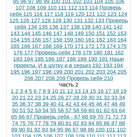
95
96
97
98
99
100
101
102
103
104
105
106
107
108
109
110
111
112
113
114
Проверь
себя
115
116
117
118
119
120
121
122
123
124
125
126
127
128
129
130
131
132
133
Проверь
себя
134
135
136
137
138
139
140
141
142
143
144
145
146
147
148
149
150
151
152
153
154
155
156
157
158
159
160
161
162
163
164
165
166
167
168
169
170
171
172
173
174
175
176
177
Проверь себя
178
179
180
181
182
183
184
185
186
187
188
189
190
191
Наши
проекты. И в шутку и в серьез
192
193
194
195
196
197
198
199
200
201
202
203
204
205
206
207
208
209
Проверь себя
210
Часть 2
1
2
3
4
5
6
7
8
9
10
11
12
13
14
15
16
17
18
19
20
21
22
23
24
25
26
27
28
29
30
31
32
33
34
35
36
37
38
39
40
41
42
43
44
45
46
47
48
49
50
51
52
53
54
55
56
57
58
59
60
61
62
63
64
65
66
67
Проверь себя - 67
68
69
70
71
72
73
74
75
76
77
78
79
80
81
82
83
84
85
86
87
88
89
90
91
92
93
94
95
96
97
98
99
100
101
102
103
104
105
106
107
108
109
110
111
112
113