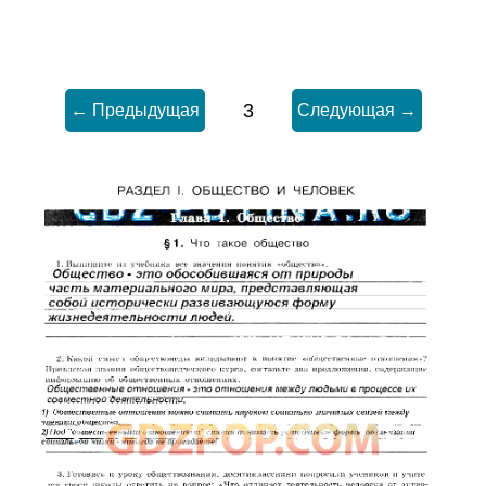
3
← Предыдущая
Следующая →