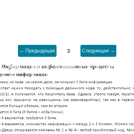
3
← Предыдущая
Следующая →