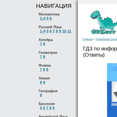
НАВИГАЦИЯ
Математика
1-4
5
6
Русский Язык
1-4
5
6
7
8
9
10
11
Алгебра
Главная
»
Решебники Онл
7
8
ГДЗ по инфор
Геометрия
(Ответы)
7
8
Физика
7
8
9
Химия
8
9
География
8
Биология
5
6
7
8
9
Английской Язык