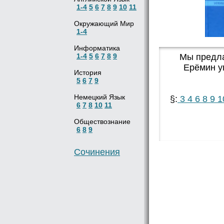
1-4
5
6
7
8
9
10
11
Окружающий Мир
1-4
Информатика
1-4
5
6
7
8
9
Мы предла
Ерёмин у
История
5
6
7
9
Немецкий Язык
§:
3
4
6
8
9
1
6
7
8
10
11
Обществознание
6
8
9
Сочинения