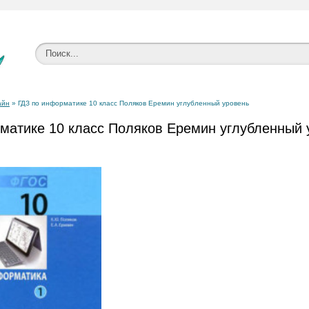
айн
» ГДЗ по информатике 10 класс Поляков Еремин углубленный уровень
матике 10 класс Поляков Еремин углубленный 