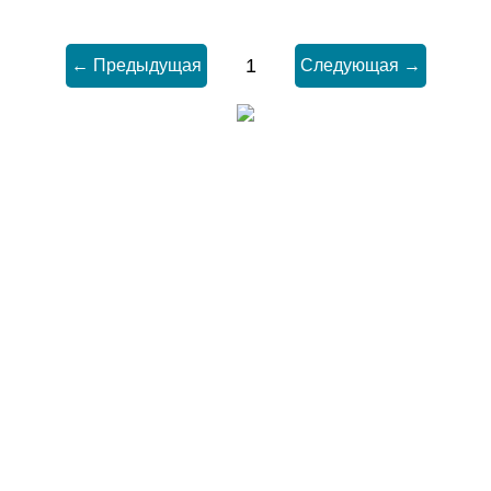
1
← Предыдущая
Следующая →